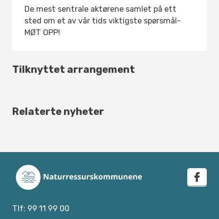
De mest sentrale aktørene samlet på ett
sted om et av vår tids viktigste spørsmål-
MØT OPP!
Tilknyttet arrangement
Relaterte nyheter
face
Tlf: 99 11 99 00