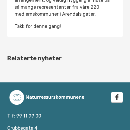
arrangement, og veldig hyggelig å møte på
så mange representanter fra våre 220
medlemskommuner i Arendals gater.
Takk for denne gang!
Relaterte nyheter
face
Tlf: 99 11 99 00
Grubbegata 4